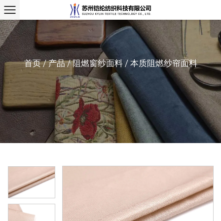
首页
/
产品
/
阻燃窗纱面料
/
本质阻燃纱帘面料