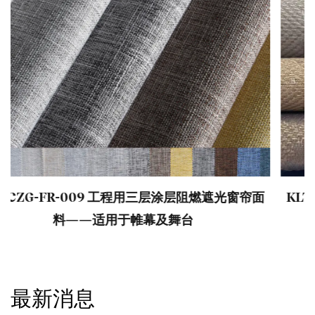
帘面
KLTCZG-FR-008 三层阻燃涂层卷帘面料——遮
及防紫外线窗帘材料
最新消息