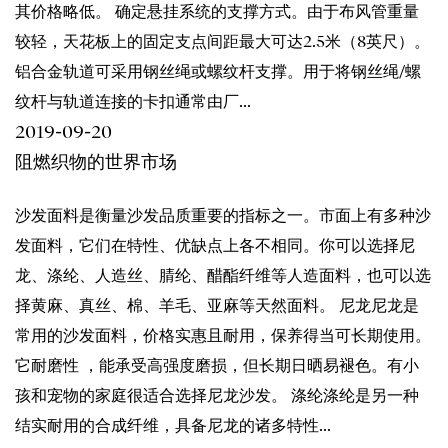
其价格略低。 确定悬挂系统的支撑方式。由于布风管重量
较轻，天花板上的固定支点间距最大可达2.5米（8英尺）。
铝合金轨道可采用钢丝绳或螺纹杆支撑。用于将钢丝绳/螺
纹杆与轨道连接的卡扣通常由厂...
2019-09-20
阻燃织物的世界市场
沙发面料是衡量沙发品质重要的指标之一。市面上有多种沙
发面料，它们在特性、优缺点上各不相同。你可以选择尼
龙、涤纶、人造丝、腈纶、醋酯纤维等人造面料，也可以选
择黄麻、真丝、棉、羊毛、亚麻等天然面料。 尼龙尼龙是
常用的沙发面料，价格实惠且耐用，保养得当可长期使用。
它耐磨性 ，能承受高强度磨损，但长期日晒易褪色。有小
孩和宠物的家庭很适合选择尼龙沙发。 涤纶涤纶是另一种
结实耐用的合成纤维，具备尼龙的诸多特性...