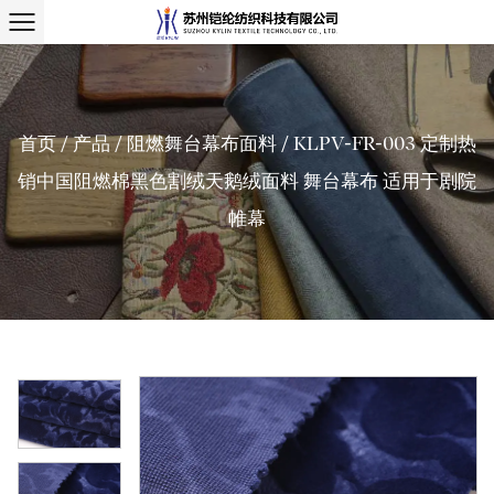
首页
/
产品
/
阻燃舞台幕布面料
/
KLPV-FR-003 定制热
销中国阻燃棉黑色割绒天鹅绒面料 舞台幕布 适用于剧院
帷幕