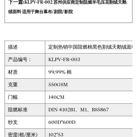
下一篇:
KLPV-FR-002 苏州供应商定制阻燃羊毛压花割绒天鹅
绒面料 适用于舞台幕布/剧院/影院
描述
定制热销中国阻燃棉黑色割绒天鹅绒面料
产品编号：
KLPV-FR-003
材质
99.99% 棉
克重
550GSM
门幅
140CM
阻燃标准
DIN 4102B1、M1、BS5867
纱支
600D*600D
密度(根/厘米)
102*53