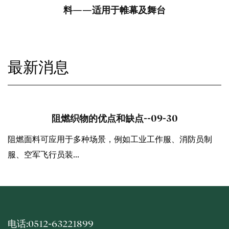
舞台
及防紫外线窗帘材料
最新消息
-09-30
考虑沙发织物的关键因素
--
工作服、消防员制
安装布风管所需的时间，通常仅为安装同
统的60%–80%。 确...
电话:0512-63221899