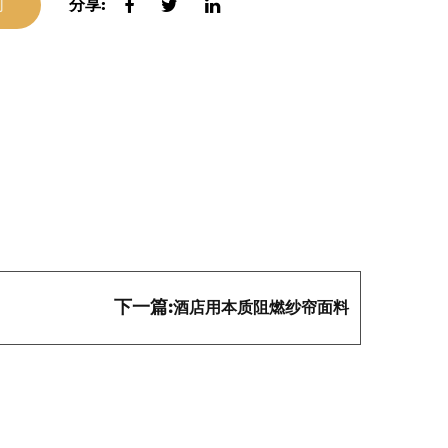
们
分享:
下一篇:
酒店用本质阻燃纱帘面料