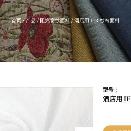
首页
/
产品
/
阻燃窗纱面料
/
酒店用 IFR 纱帘面料
型号：
酒店用 I