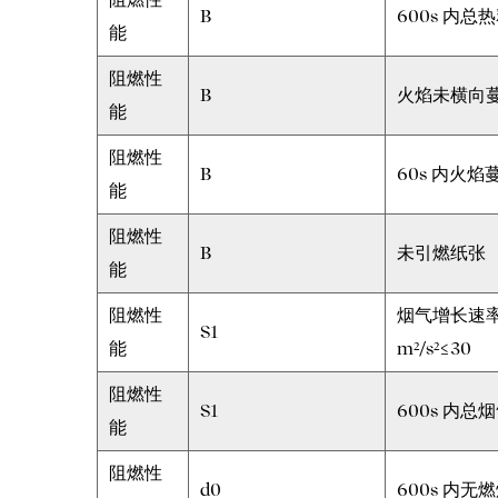
B
600s 内总
能
阻燃性
B
火焰未横向蔓
能
阻燃性
B
60s 内火焰
能
阻燃性
B
未引燃纸张
能
阻燃性
烟气增长速率
S1
能
m²/s²≤30
阻燃性
S1
600s 内总
能
阻燃性
d0
600s 内无