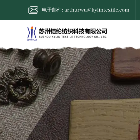
电子邮件: arthurwu@kylintextile.com