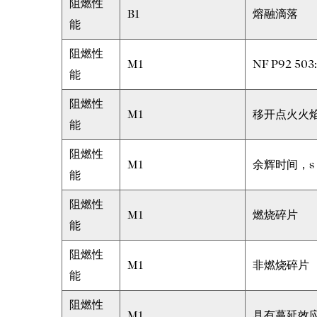
阻燃性
B1
熔融滴落
能
阻燃性
M1
NF P92 50
能
阻燃性
M1
移开点火火
能
阻燃性
M1
余辉时间，s
能
阻燃性
M1
燃烧碎片
能
阻燃性
M1
非燃烧碎片
能
阻燃性
M1
具有蔓延效