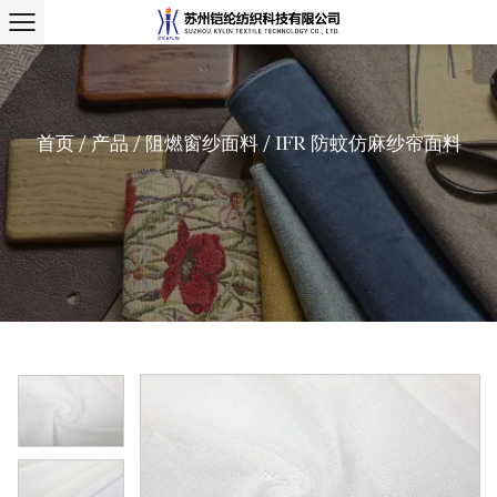
首页
/
产品
/
阻燃窗纱面料
/
IFR 防蚊仿麻纱帘面料