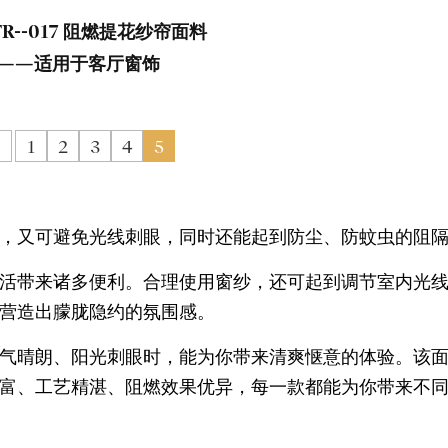
-FR--017 阻燃提花纱帘面料
——适用于客厅窗饰
1
2
3
4
5
，又可避免光线刺眼，同时还能起到防尘、防蚊虫的阻
活带来诸多便利。合理使用窗纱，还可起到调节室内光
营造出朦胧隐约的氛围感。
气晴朗、阳光刺眼时，能为你带来清爽惬意的体验。该
富、工艺精湛、阻燃效果优异，每一款都能为你带来不