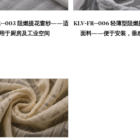
FR--003 阻燃提花窗纱——适
KLV-FR--006 轻薄型
用于厨房及工业空间
面料——便于安装，垂