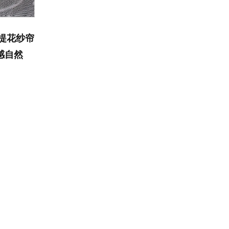
阻燃提花纱帘
感自然