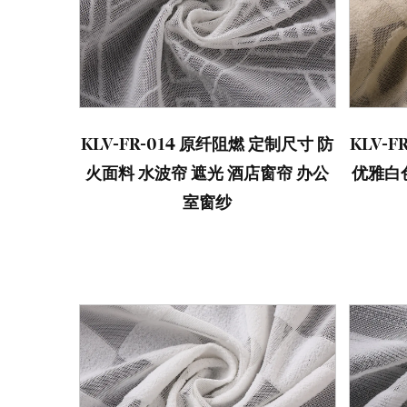
KLV-FR-014 原纤阻燃 定制尺寸 防
KLV-
火面料 水波帘 遮光 酒店窗帘 办公
优雅白
室窗纱