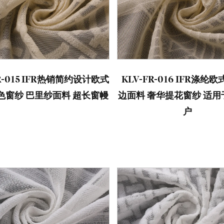
FR-015 IFR热销简约设计欧式
KLV-FR-016 IFR涤纶
色窗纱 巴里纱面料 超长窗幔
边面料 奢华提花窗纱 适
户