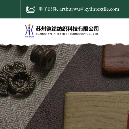
电子邮件: arthurwu@kylintextile.com