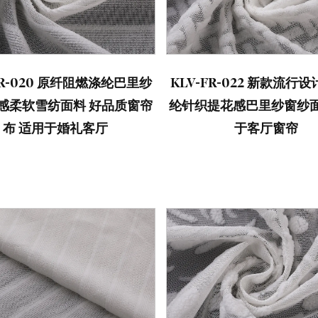
FR-020 原纤阻燃涤纶巴里纱
KLV-FR-022 新款流行
感柔软雪纺面料 好品质窗帘
纶针织提花感巴里纱窗纱面
布 适用于婚礼客厅
于客厅窗帘