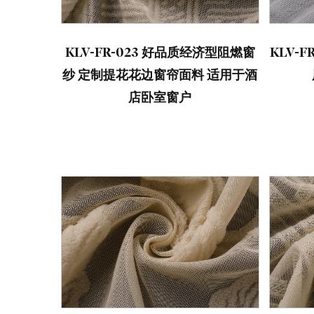
KLV-FR-023 好品质经济型阻燃窗
KLV-
纱 定制提花花边窗帘面料 适用于酒
店卧室窗户